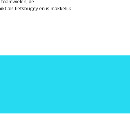
e foamwielen, de
t als fietsbuggy en is makkelijk
etouneren
Betaalmogelijkheden
BTW nummer
KVK numm