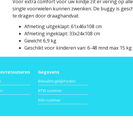
Voor extra comfort voor uw kindje zit er vering op all
single voorwielen kunnen zwenken. De buggy is geschik
te dragen door draaghandvat.
Afmeting uitgeklapt:
61x46x108 cm
Afmeting ingeklapt:
33x24x108 cm
Gewicht
6,9 kg
Geschikt voor kinderen van:
6-48 mnd max 15 kg
en/retouneren
Gegevens
n
Betaalmogelijkheden
en
BTW nummer
KVK nummer
Privacy
Voorwaarden
Verzenden
Afrekenen
Contact
R