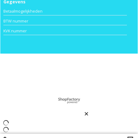
Gegevens
Betaalmogelijkheden
BTW nummer
KVK nummer
Powered by ShopFactory