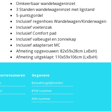
Omkeerbaar wandelwageninzet
3 Standen wandelwageninzet met ligstand
5-puntsgordel
Inclusief regenhoes Wandelwagen/Kinderwagen
Inclusief voetenzak
Inclusief Comfort pad
Inclusief valbeugel en zonnekap
Inclusief adapterset MC
Afmeting opgevouwen: 82x59x28cm LxBxH)
Afmeting uitgeklapt: 110x59x106cm (LxBxH)
en/retouneren
Gegevens
n
Betaalmogelijkheden
en
BTW nummer
KVK nummer